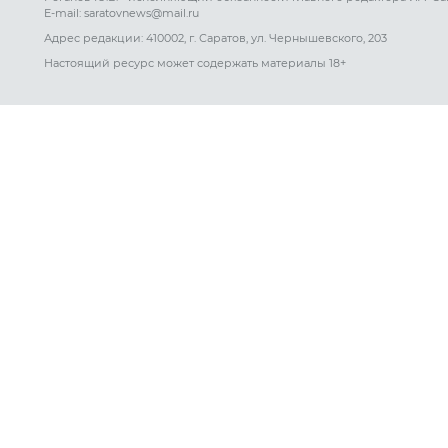
E-mail: saratovnews@mail.ru
Адрес редакции: 410002, г. Саратов, ул. Чернышевского, 203
Настоящий ресурс может содержать материалы 18+