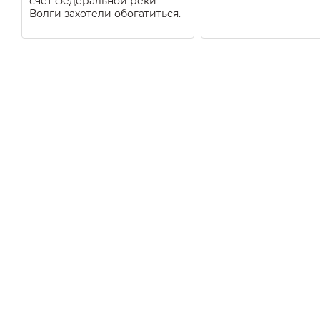
счёт федеральной реки
Волги захотели обогатиться.