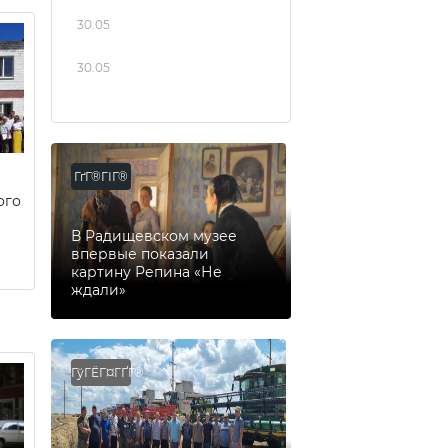
30.05
30.05
ГґГ®ГІГ®
ого
В Радищевском музее
впервые показали
картину Репина «Не
ждали»
ГўГЁГ¤ГҐГ®