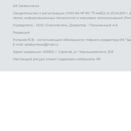
ИА Saratovnews
Свидетельство о регистрации СМИ ИА № ФС 77-44822 от 25.04.2011 г.
связи, информационных технологий и массовых коммуникаций (Рос
Учредитель - ООО «Союзпечать», Директор - Письменный А.А.
Редакция:
Роганов Ю.В. - исполняющий обязанности главного редактора ИА "Sa
E-mail: saratovnews@mail.ru
Адрес редакции: 410002, г. Саратов, ул. Чернышевского, 203
Настоящий ресурс может содержать материалы 18+