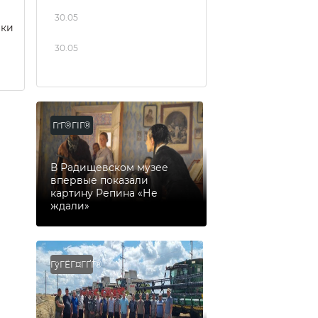
30.05
еки
30.05
ГґГ®ГІГ®
В Радищевском музее
впервые показали
картину Репина «Не
ждали»
ГўГЁГ¤ГҐГ®