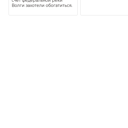
счёт федеральной реки
Волги захотели обогатиться.