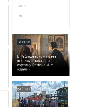
30.05
30.05
ГґГ®ГІГ®
В Радищевском музее
впервые показали
картину Репина «Не
ждали»
ГўГЁГ¤ГҐГ®