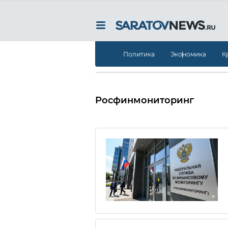
Политика
Экономика
К
Росфинмониторинг