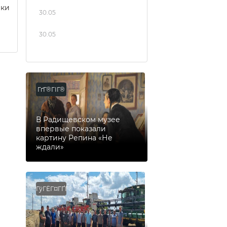
еки
30.05
30.05
ГґГ®ГІГ®
В Радищевском музее
впервые показали
картину Репина «Не
ждали»
ГўГЁГ¤ГҐГ®