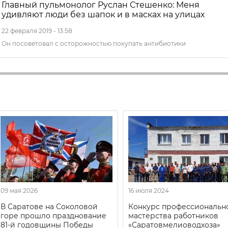
Главный пульмонолог Руслан Стешенко: Меня
удивляют люди без шапок и в масках на улицах
22 февраля 2019 - 13:58
Он посоветовал с осторожностью покупать антибиотики
09 мая 2026
16 июля 2024
В Саратове на Соколовой
Конкурс профессиональн
горе прошло празднование
мастерства работников
81-й годовщины Победы
«Саратовмелиоводхоза»