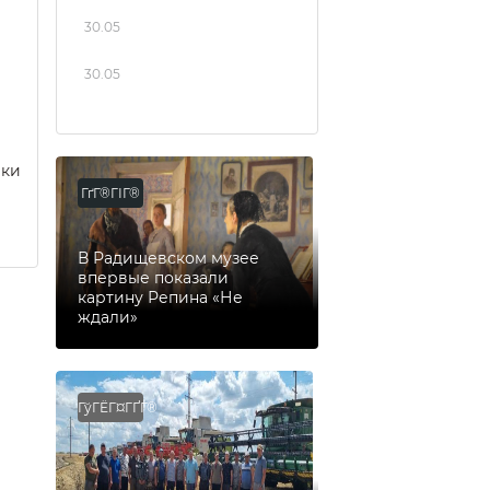
30.05
30.05
еки
ГґГ®ГІГ®
В Радищевском музее
впервые показали
картину Репина «Не
ждали»
ГўГЁГ¤ГҐГ®