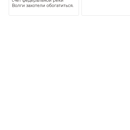
счёт федеральной реки
Волги захотели обогатиться.