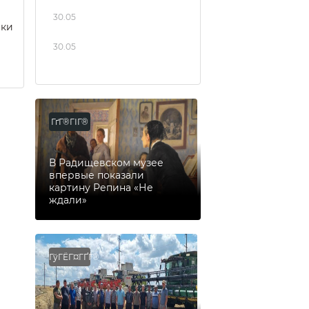
30.05
еки
30.05
ГґГ®ГІГ®
В Радищевском музее
впервые показали
картину Репина «Не
ждали»
ГўГЁГ¤ГҐГ®