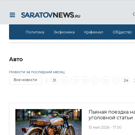
Политика
Экономика
Криминал
Общество
Авто
Новости за последний месяц
|
Все новости
31
30
29
28
27
26
25
24
|
7
6
5
4
3
2
1
30
29
28
27
2
Пьяная поездка н
уголовной статьи
15 мая 2026 - 17:50