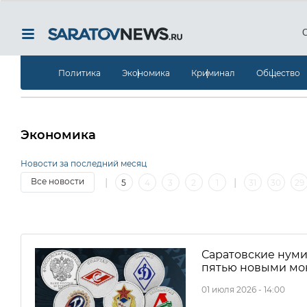
Политика
Экономика
Криминал
Общество
Экономика
Новости за последний месяц
|
|
Все новости
5
4
3
2
1
31
30
29
13
12
11
10
9
8
7
6
5
4
3
2
Саратовские нуми
пятью новыми мо
01 июля 2026 - 14:00