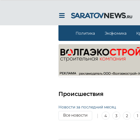
Политика
Экономика
К
Происшествия
Новости за последний месяц
|
Все новости
4
3
2
1
12
11
10
9
8
7
6