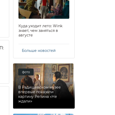
Куда уходит лето: Wink
знает, чем заняться в
августе
П:
Больше новостей
фото
В Радищевском музее
впервые показали
картину Репина «Не
ждали»