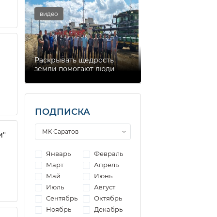
видео
Раскрывать щедрость
земли помогают люди
ПОДПИСКА
и"
Январь
Февраль
Март
Апрель
Май
Июнь
Июль
Август
Сентябрь
Октябрь
Ноябрь
Декабрь