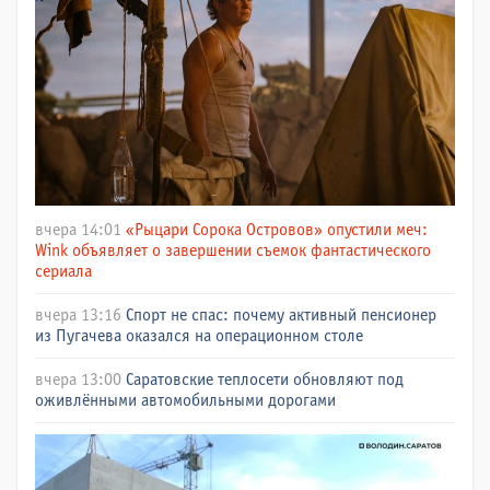
вчера 14:01
«Рыцари Сорока Островов» опустили меч:
Wink объявляет о завершении съемок фантастического
сериала
вчера 13:16
Спорт не спас: почему активный пенсионер
из Пугачева оказался на операционном столе
вчера 13:00
Саратовские теплосети обновляют под
оживлёнными автомобильными дорогами