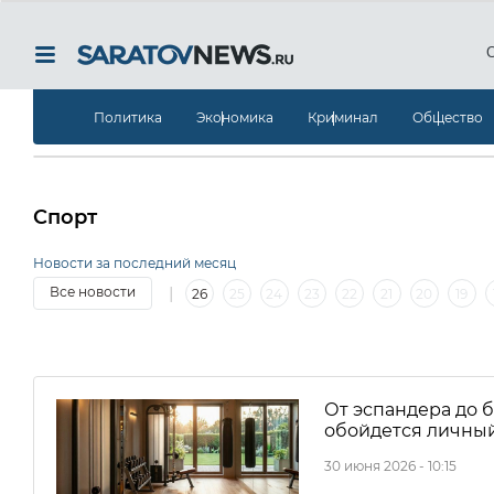
Политика
Экономика
Криминал
Общество
Спорт
Новости за последний месяц
|
Все новости
26
25
24
23
22
21
20
19
|
2
1
30
29
28
27
26
25
24
23
22
2
От эспандера до б
обойдется личный
30 июня 2026 - 10:15