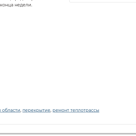
 конца недели.
и области
,
перекрытие
,
ремонт теплотрассы