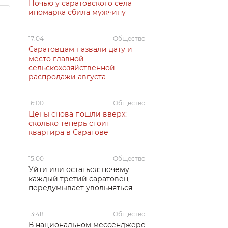
Ночью у саратовского села
иномарка сбила мужчину
17:04
Общество
Саратовцам назвали дату и
место главной
сельскохозяйственной
распродажи августа
16:00
Общество
Цены снова пошли вверх:
сколько теперь стоит
квартира в Саратове
15:00
Общество
Уйти или остаться: почему
каждый третий саратовец
передумывает увольняться
13:48
Общество
В национальном мессенджере