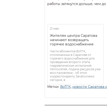
работы затянутся дольше, чем до
21 мая
Жителям центра Саратова
начинают возвращать
горячее водоснабжение
Части абонентов ВоТГК,
отключенных в Саратове от
горячего водоснабжения для
проведения второго этапа
гидравлических испытаний
теплосетей, подача ресурсов уже
восстановлена - об этом
корреспонденту Saratovnews
сегодня, в
Метки:
ВоТГК
,
новости Саратова 