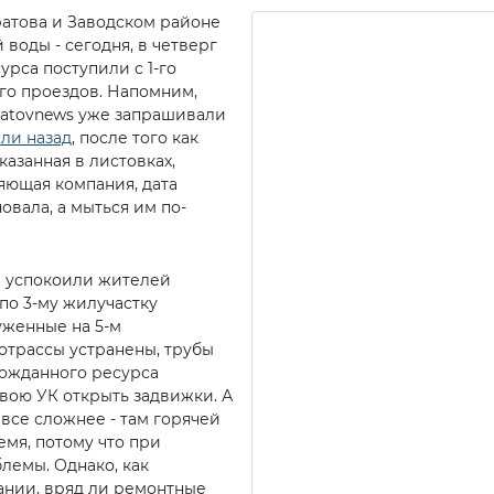
атова и Заводском районе
 воды - сегодня, в четверг
урса поступили с 1-го
го проездов. Напомним,
ratovnews уже запрашивали
ли назад
, после того как
азанная в листовках,
яющая компания, дата
вала, а мыться им по-
 успокоили жителей
по 3-му жилучастку
уженные на 5-м
трассы устранены, трубы
гожданного ресурса
вою УК открыть задвижки. А
 все сложнее - там горячей
емя, потому что при
лемы. Однако, как
ании, вряд ли ремонтные