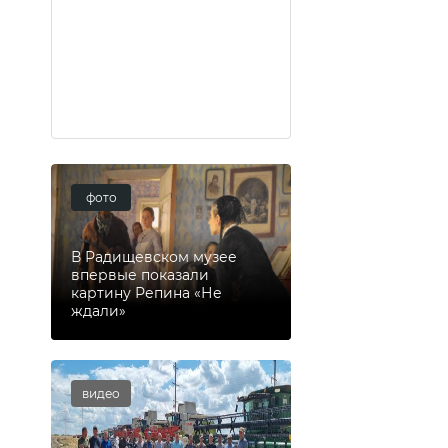
фото
В Радищевском музее
впервые показали
картину Репина «Не
ждали»
видео