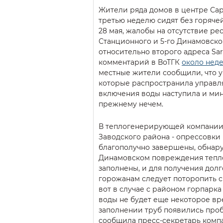
Жители ряда домов в центре Сар
третью неделю сидят без горячей
28 мая, жалобы на отсутствие рес
Станционного и 5-го Динамовско
относительно второго адреса Sa
комментарий в ВоТГК
около неде
местные жители сообщили, что ук
которые распространила управл
включения воды наступила и мино
прежнему нечем.
В теплогенерирующей компании
Заводского района - опрессовки 
благополучно завершены, обнар
Динамовском повреждения тепло
заполнены, и для получения дол
горожанам следует поторопить с
вот в случае с районом горпарка
воды не будет еще некоторое вр
заполнении труб появились проб
сообщила пресс-секретарь комп