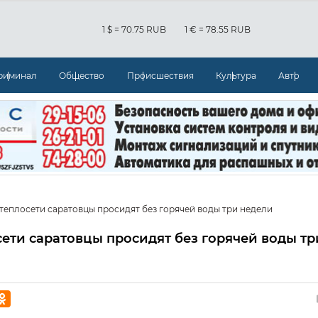
1 $ = 70.75 RUB
1 € = 78.55 RUB
риминал
Общество
Происшествия
Культура
Авто
теплосети саратовцы просидят без горячей воды три недели
ети саратовцы просидят без горячей воды тр