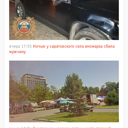
вчера 17:55
Ночью у саратовского села иномарка сбила
мужчину