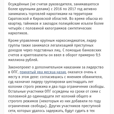
Осуждённые (не считая руководителя, занимавшегося
более крупными делами) с 2016 по 2017 год активно
занимались торговлей наркотиками на территории
Саратовской и Кировской областей. Во время обыска из
квартир, тайников и закладок полицейские изъяли более
четырёх с половиной килограммов синтетических
наркотиков.
Кроме управления крупным наркосиндикатом, лидер
группы также занимался легализацией преступных
доходов через подставных лиц. С помощью банковских
счетов и криптовалюты он ввел в оборот примерно 9,5
миллиона рублей.
Законопроект о дополнительном наказании за лидерство
в ОПГ,
принятый два месяца назад
, оказался очень к
месту в этом деле: согласившись с мнением обвинителя,
суд назначил лидеру группировки шестнадцать лет
колонии строго режима и два года ограничения свободы.
Остальные участники ОПГ осуждены на сроки от семи с
половиной до одиннадцати лет колоний общего и
строгого режимов (некоторым из них добавили по году
ограничения свободы). Других участников преступной
сети, которых удалось задержать, будут судить в тех