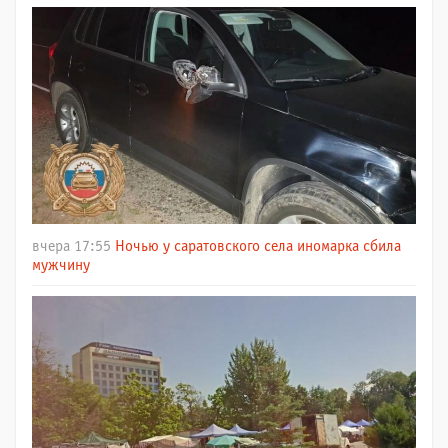
вчера 17:55
Ночью у саратовского села иномарка сбила
мужчину