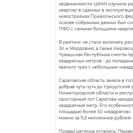
недвижимости ЦИАН изучили ры
квартир в сданных в эксплуатац
новостройках Приволжского фед
основе собранных данных был со
ПФО с самыми большими кварти
В рейтинг не стали включать р
Эл и Мордовию, а также Кировску
Чувашская Республика смогла пр
квадратных метров - до попадани
хватило трех с небольшим «квадр
Саратовская область заняла в топ
добрав чуть-чуть до Удмуртской 
Нижегородской области и респу
просторный лот Саратова находит
квадратный метр. Его особеннос
площадью более 50 «квадратов».
можно за 11,3 миллионов рублей.
Позади региона остались: Пензе