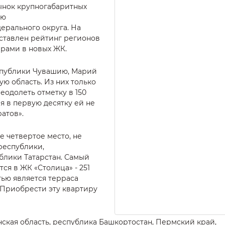
нок крупногабаритных
ию
ерального округа. На
ставлен рейтинг регионов
рами в новых ЖК.
еспублики Чувашию, Марий
ю область. Из них только
еодолеть отметку в 150
я в первую десятку ей не
атов».
е четвертое место, не
республики,
блики Татарстан. Самый
ся в ЖК «Столица» - 251
тью является терраса
 Приобрести эту квартиру
нская область, республика Башкортостан, Пермский край,