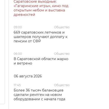
Саратовские выходные:
«Гагаринские игры», кино под
открытым небом и выставка
древностей
09:00
Общество
669 саратовских летчиков и
шахтеров получают доплату к
пенсии от СФР
06:00
Общество
В Саратовской области жарко
и ветрено
06 августа 2026
17:45
Общество
Более 36 тысяч балаковцев
сделали рентген на новом
оборудовании с начала года