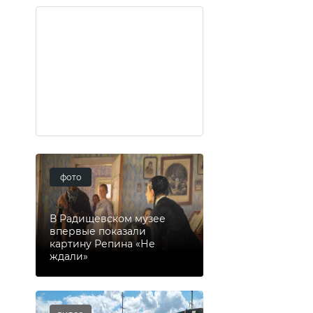
фото
В Радищевском музее
впервые показали
картину Репина «Не
ждали»