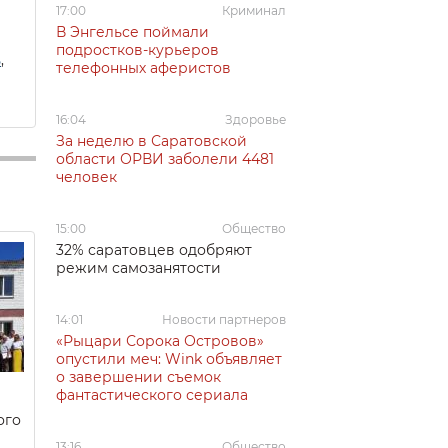
17:00
Криминал
В Энгельсе поймали
подростков-курьеров
ь
,
телефонных аферистов
16:04
Здоровье
За неделю в Саратовской
области ОРВИ заболели 4481
человек
15:00
Общество
32% саратовцев одобряют
режим самозанятости
14:01
Новости партнеров
«Рыцари Сорока Островов»
опустили меч: Wink объявляет
о завершении съемок
фантастического сериала
ого
13:16
Общество