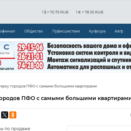
1 $ = 70.75 RUB
1 € = 78.55 RUB
риминал
Общество
Происшествия
Культура
Авто
ятерку городов ПФО с самыми большими квартирами
 городов ПФО с самыми большими квартирам
мы по продаже