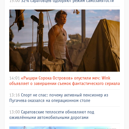
15:00
32% саратовцев одобряют режим самозанятости
14:01
«Рыцари Сорока Островов» опустили меч: Wink
объявляет о завершении съемок фантастического сериала
13:16
Спорт не спас: почему активный пенсионер из
Пугачева оказался на операционном столе
13:00
Саратовские теплосети обновляют под
оживлёнными автомобильными дорогами