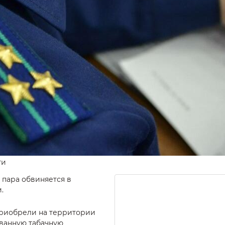
ти
 пара обвиняется в
.
приобрели на территории
ванную табачную