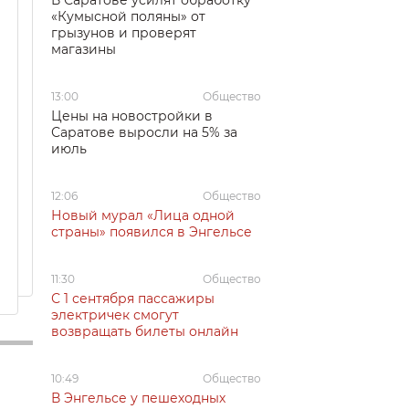
В Саратове усилят обработку
«Кумысной поляны» от
грызунов и проверят
магазины
13:00
Общество
Цены на новостройки в
Саратове выросли на 5% за
июль
12:06
Общество
Новый мурал «Лица одной
страны» появился в Энгельсе
11:30
Общество
С 1 сентября пассажиры
электричек смогут
возвращать билеты онлайн
10:49
Общество
В Энгельсе у пешеходных