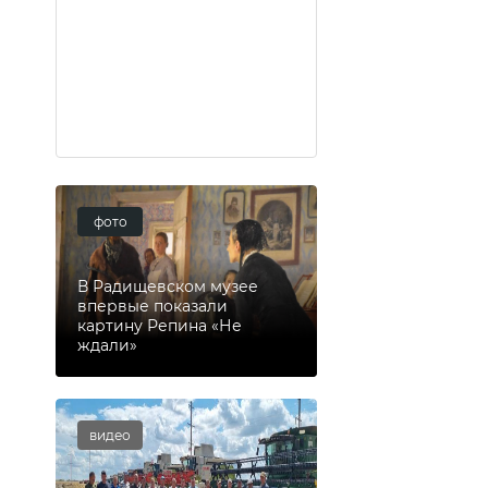
фото
В Радищевском музее
впервые показали
картину Репина «Не
ждали»
видео