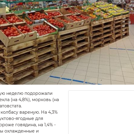
лую неделю подорожали
векла (на 4,8%), морковь (на
атовстата.
 колбасу вареную. На 4,3%
уктово-ягодные для
ороже говядина, на 1,4% -
ры охлажденные и