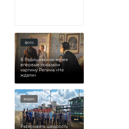
фото
В Радищевском музее
впервые показали
картину Репина «Не
ждали»
видео
Раскрывать щедрость