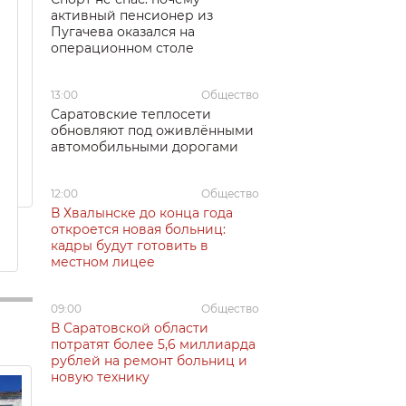
активный пенсионер из
Пугачева оказался на
операционном столе
13:00
Общество
Саратовские теплосети
обновляют под оживлёнными
автомобильными дорогами
12:00
Общество
В Хвалынске до конца года
откроется новая больниц:
кадры будут готовить в
местном лицее
09:00
Общество
В Саратовской области
потратят более 5,6 миллиарда
рублей на ремонт больниц и
новую технику