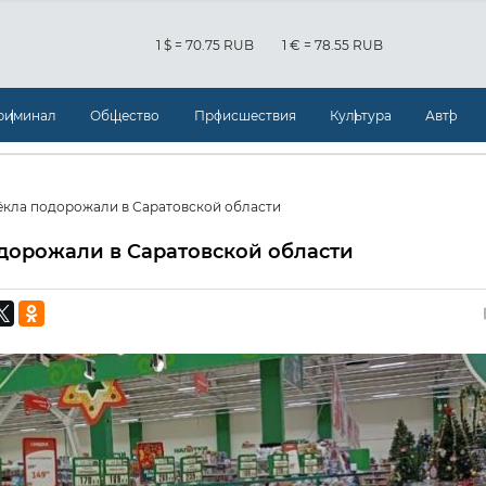
1 $ = 70.75 RUB
1 € = 78.55 RUB
риминал
Общество
Происшествия
Культура
Авто
вёкла подорожали в Саратовской области
одорожали в Саратовской области