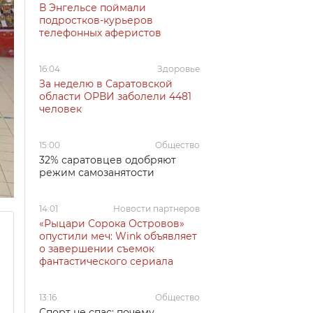
В Энгельсе поймали
подростков-курьеров
телефонных аферистов
16:04
Здоровье
За неделю в Саратовской
области ОРВИ заболели 4481
человек
15:00
Общество
32% саратовцев одобряют
режим самозанятости
14:01
Новости партнеров
«Рыцари Сорока Островов»
опустили меч: Wink объявляет
о завершении съемок
фантастического сериала
13:16
Общество
Спорт не спас: почему