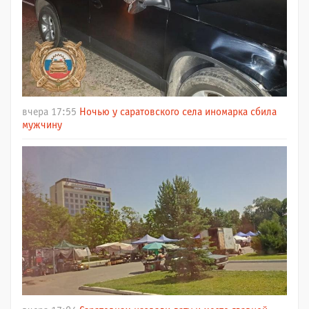
вчера 17:55
Ночью у саратовского села иномарка сбила
мужчину