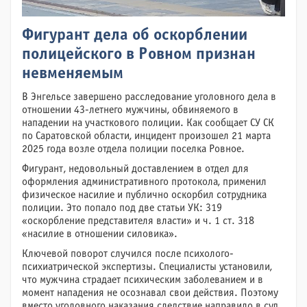
Фигурант дела об оскорблении
полицейского в Ровном признан
невменяемым
В Энгельсе завершено расследование уголовного дела в
отношении 43-летнего мужчины, обвиняемого в
нападении на участкового полиции. Как сообщает СУ СК
по Саратовской области, инцидент произошел 21 марта
2025 года возле отдела полиции поселка Ровное.
Фигурант, недовольный доставлением в отдел для
оформления административного протокола, применил
физическое насилие и публично оскорбил сотрудника
полиции. Это попало под две статьи УК: 319
«оскорбление представителя власти» и ч. 1 ст. 318
«насилие в отношении силовика».
Ключевой поворот случился после психолого-
психиатрической экспертизы. Специалисты установили,
что мужчина страдает психическим заболеванием и в
момент нападения не осознавал свои действия. Поэтому
вместо уголовного наказания следствие направило в суд