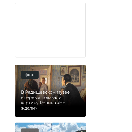
фото
В Радищевском музее
впервые показали
картину Репина «Не
ждали»