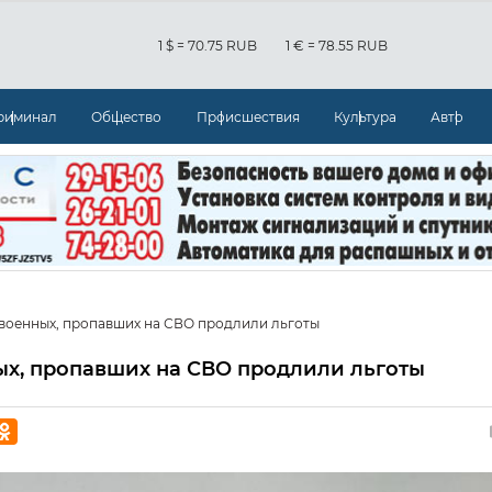
1 $ = 70.75 RUB
1 € = 78.55 RUB
риминал
Общество
Происшествия
Культура
Авто
военных, пропавших на СВО продлили льготы
ых, пропавших на СВО продлили льготы