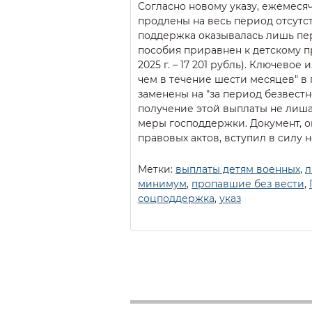
Согласно новому указу, ежемеся
продлены на весь период отсутс
поддержка оказывалась лишь пе
пособия приравнен к детскому 
2025 г. – 17 201 рубль). Ключевое
чем в течение шести месяцев" в
заменены на "за период безвестно
получение этой выплаты не лиша
меры господдержки. Документ, 
правовых актов, вступил в силу 
Метки:
выплаты детям военных
,
л
минимум
,
пропавшие без вести
,
соцподдержка
,
указ