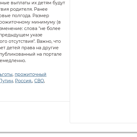
чные выплаты их детям будут
твия родителя. Ранее
рвые полгода. Размер
прожиточному минимуму (в
 изменение: слова "не более
 предыдущем указе
го отсутствия". Важно, что
ет детей права на другие
опубликованный на портале
немедленно.
ьготы
,
прожиточный
Путин
,
Россия.
,
СВО
,