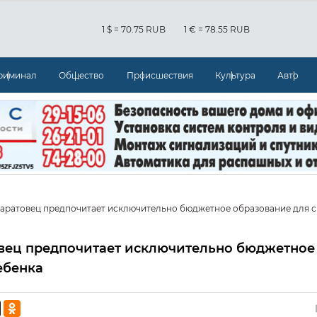
1 $ = 70.75 RUB
1 € = 78.55 RUB
риминал
Общество
Происшествия
Культура
Авто
аратовец предпочитает исключительно бюджетное образование для с
вец предпочитает исключительно бюджетное
ебенка