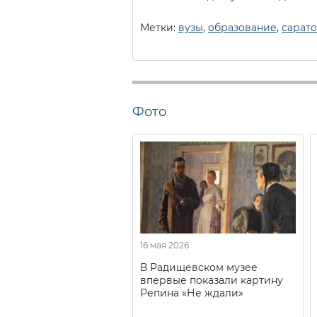
Метки:
вузы
,
образование
,
сарат
Фото
16 мая 2026
В Радищевском музее
впервые показали картину
Репина «Не ждали»