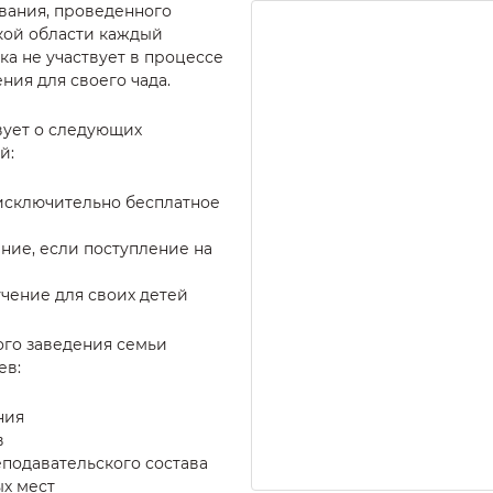
вания, проведенного
ской области каждый
а не участвует в процессе
ния для своего чада.
вует о следующих
й:
исключительно бесплатное
ние, если поступление на
учение для своих детей
го заведения семьи
ев:
ния
в
подавательского состава
х мест