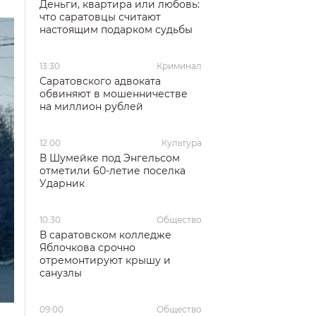
Деньги, квартира или любовь:
что саратовцы считают
настоящим подарком судьбы
13:30
Криминал
Саратовского адвоката
обвиняют в мошенничестве
на миллион рублей
12:00
Культура
В Шумейке под Энгельсом
отметили 60-летие поселка
Ударник
10:30
Общество
В саратовском колледже
Яблочкова срочно
отремонтируют крышу и
санузлы
09:00
Общество