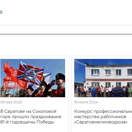
ов
09 мая 2026
16 июля 2024
В Саратове на Соколовой
Конкурс профессиональн
горе прошло празднование
мастерства работников
81-й годовщины Победы
«Саратовмелиоводхоза»