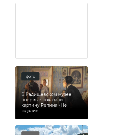
фото
В Радищевском музее
впервые показали
картину Репина «Не
ждали»