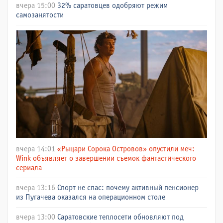
вчера 15:00
32% саратовцев одобряют режим
самозанятости
вчера 14:01
«Рыцари Сорока Островов» опустили меч:
Wink объявляет о завершении съемок фантастического
сериала
вчера 13:16
Спорт не спас: почему активный пенсионер
из Пугачева оказался на операционном столе
вчера 13:00
Саратовские теплосети обновляют под