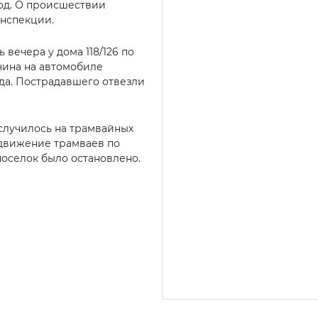
од. О происшествии
инспекции.
вечера у дома 118/126 по
чина на автомобиле
ода. Пострадавшего отвезли
случилось на трамвайных
 движение трамваев по
оселок было остановлено.