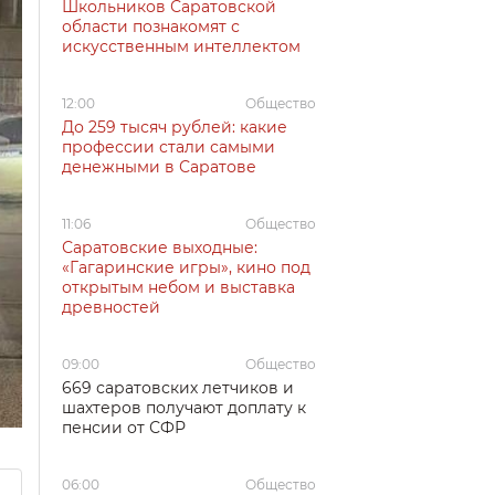
Школьников Саратовской
области познакомят с
искусственным интеллектом
12:00
Общество
До 259 тысяч рублей: какие
профессии стали самыми
денежными в Саратове
11:06
Общество
Саратовские выходные:
«Гагаринские игры», кино под
открытым небом и выставка
древностей
09:00
Общество
669 саратовских летчиков и
шахтеров получают доплату к
пенсии от СФР
06:00
Общество