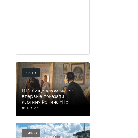
фото
В Радищевском музее
впервые показали
картину Репина «Не
ждали»
видео