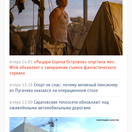
вчера 14:01
«Рыцари Сорока Островов» опустили меч:
Wink объявляет о завершении съемок фантастического
сериала
вчера 13:16
Спорт не спас: почему активный пенсионер
из Пугачева оказался на операционном столе
вчера 13:00
Саратовские теплосети обновляют под
оживлёнными автомобильными дорогами