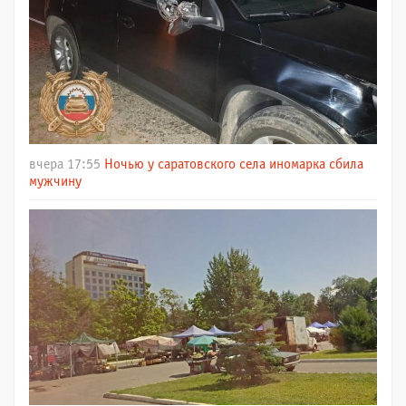
вчера 17:55
Ночью у саратовского села иномарка сбила
мужчину