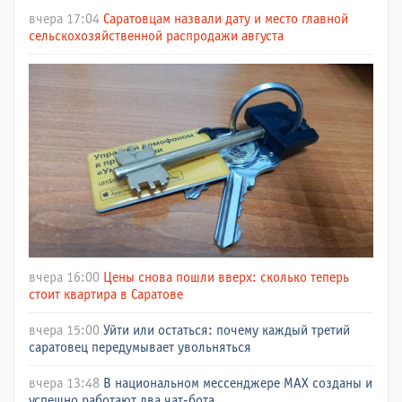
вчера 17:04
Саратовцам назвали дату и место главной
сельскохозяйственной распродажи августа
вчера 16:00
Цены снова пошли вверх: сколько теперь
стоит квартира в Саратове
вчера 15:00
Уйти или остаться: почему каждый третий
саратовец передумывает увольняться
вчера 13:48
В национальном мессенджере МАХ созданы и
успешно работают два чат-бота