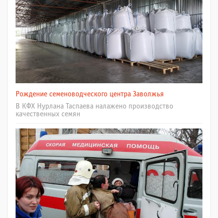
Рождение семеноводческого центра Заволжья
В КФХ Нурлана Таспаева налажено производство
качественных семян