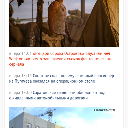
вчера 14:01
«Рыцари Сорока Островов» опустили меч:
Wink объявляет о завершении съемок фантастического
сериала
вчера 13:16
Спорт не спас: почему активный пенсионер
из Пугачева оказался на операционном столе
вчера 13:00
Саратовские теплосети обновляют под
оживлёнными автомобильными дорогами