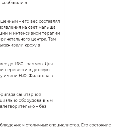
м сообщили в
шенным – его вес составлял
 появления на свет малыша
ции и интенсивной терапии
ринатального центра. Там
выхаживали кроху в
вес до 1380 граммов. Для
и перевести в детскую
у имени Н.Ф. Филатова в
бригада санитарной
ециально оборудованным
влетворительно – без
аблюдением столичных специалистов. Его состояние