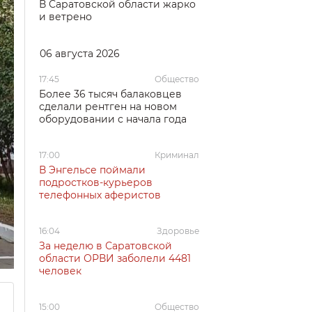
В Саратовской области жарко
и ветрено
06 августа 2026
17:45
Общество
Более 36 тысяч балаковцев
сделали рентген на новом
оборудовании с начала года
17:00
Криминал
В Энгельсе поймали
подростков-курьеров
телефонных аферистов
16:04
Здоровье
За неделю в Саратовской
области ОРВИ заболели 4481
человек
15:00
Общество