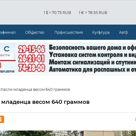
1 $ = 70.75 RUB
1 € = 78.55 RUB
риминал
Общество
Происшествия
Культура
Авто
спасли младенца весом 640 граммов
и младенца весом 640 граммов