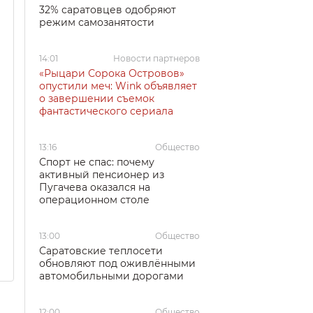
32% саратовцев одобряют
режим самозанятости
14:01
Новости партнеров
«Рыцари Сорока Островов»
опустили меч: Wink объявляет
о завершении съемок
фантастического сериала
13:16
Общество
Спорт не спас: почему
активный пенсионер из
Пугачева оказался на
операционном столе
13:00
Общество
Саратовские теплосети
обновляют под оживлёнными
автомобильными дорогами
12:00
Общество