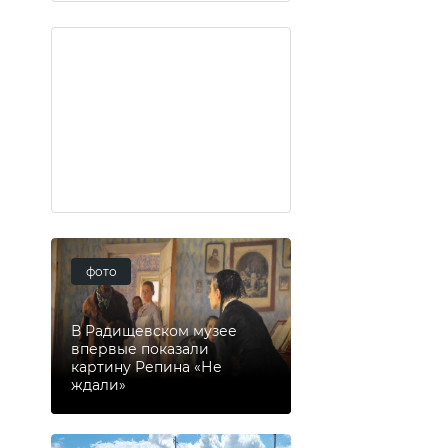
фото
В Радищевском музее
впервые показали
картину Репина «Не
ждали»