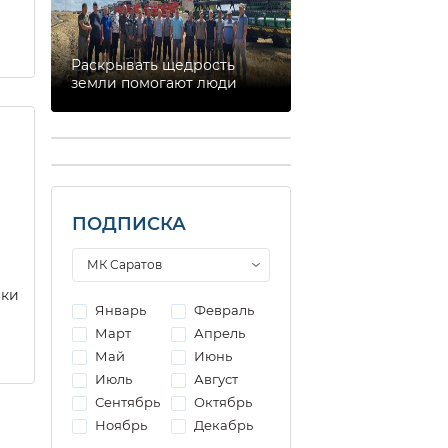
Раскрывать щедрость
земли помогают люди
ПОДПИСКА
еки
Январь
Февраль
Март
Апрель
Май
Июнь
Июль
Август
Сентябрь
Октябрь
Ноябрь
Декабрь