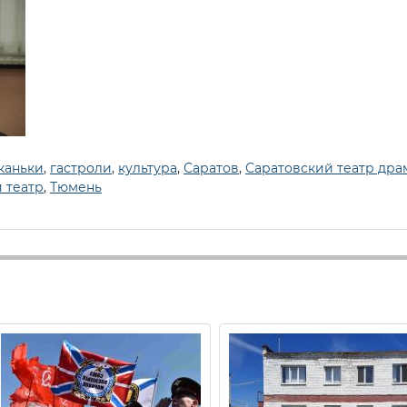
каньки
,
гастроли
,
культура
,
Саратов
,
Саратовский театр др
 театр
,
Тюмень