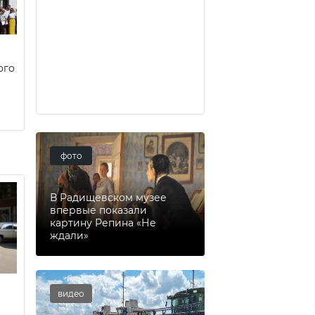
ого
фото
В Радищевском музее
впервые показали
картину Репина «Не
ждали»
видео