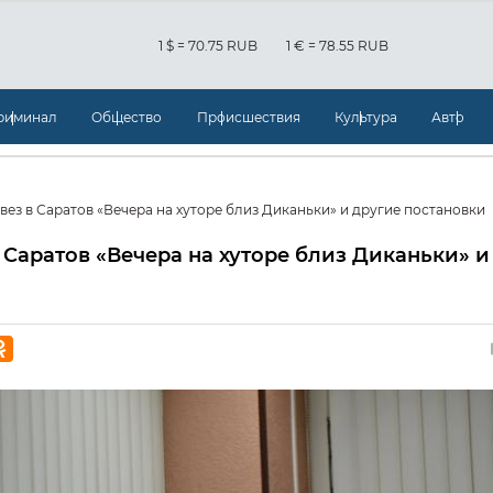
1 $ = 70.75 RUB
1 € = 78.55 RUB
риминал
Общество
Происшествия
Культура
Авто
вез в Саратов «Вечера на хуторе близ Диканьки» и другие постановки
 Саратов «Вечера на хуторе близ Диканьки» и