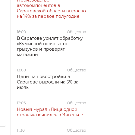
Производство
автокомпонентов в
Саратовской области выросло
на 14% за первое полугодие
16:00
Общество
В Саратове усилят обработку
«Кумысной поляны» от
грызунов и проверят
магазины
13:00
Общество
Цены на новостройки в
Саратове выросли на 5% за
июль
12:06
Общество
Новый мурал «Лица одной
страны» появился в Энгельсе
11:30
Общество