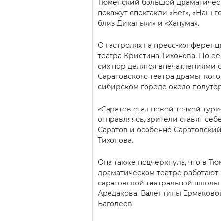
Тюменский большой драматическ
покажут спектакли «Бег», «Наш г
близ Диканьки» и «Ханума».
О гастролях на пресс-конференц
театра Кристина Тихонова. По е
сих пор делятся впечатлениями 
Саратовского театра драмы, кот
сибирском городе около полутор
«Саратов стал новой точкой турис
отправляясь, зрители ставят се
Саратов и особенно Саратовский
Тихонова.
Она также подчеркнула, что в Т
драматическом театре работают
саратовской театральной школы
Аредакова, Валентины Ермаково
Баголеев.