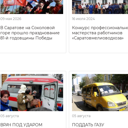
09 мая 2026
16 июля 2024
В Саратове на Соколовой
Конкурс профессиональн
горе прошло празднование
мастерства работников
81-й годовщины Победы
«Саратовмелиоводхоза»
05 августа
05 августа
ВРАЧ ПОД УДАРОМ
ПОДДАТЬ ГАЗУ