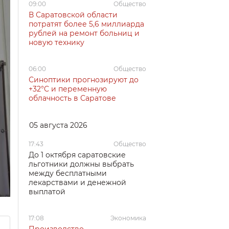
09:00
Общество
В Саратовской области
потратят более 5,6 миллиарда
рублей на ремонт больниц и
новую технику
06:00
Общество
Синоптики прогнозируют до
+32°C и переменную
облачность в Саратове
05 августа 2026
17:43
Общество
До 1 октября саратовские
льготники должны выбрать
между бесплатными
лекарствами и денежной
выплатой
17:08
Экономика