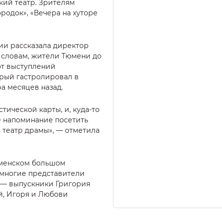
ий театр. Зрителям
ородок», «Вечера на хуторе
ии рассказала директор
е словам, жители Тюмени до
от выступлений
орый гастролировал в
а месяцев назад.
тической карты, и, куда-то
бе напоминание посетить
 театр драмы», — отметила
юменском большом
 многие представители
 — выпускники Григория
й, Игоря и Любови