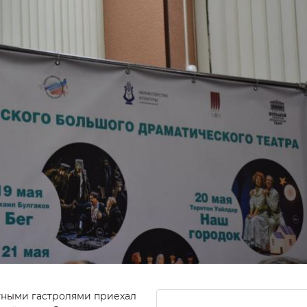
етными гастролями приехал