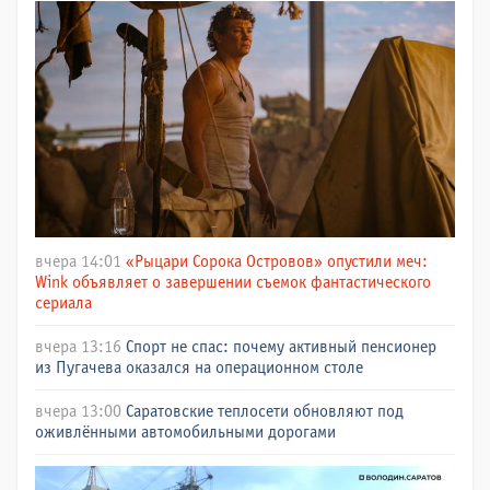
вчера 14:01
«Рыцари Сорока Островов» опустили меч:
Wink объявляет о завершении съемок фантастического
сериала
вчера 13:16
Спорт не спас: почему активный пенсионер
из Пугачева оказался на операционном столе
вчера 13:00
Саратовские теплосети обновляют под
оживлёнными автомобильными дорогами