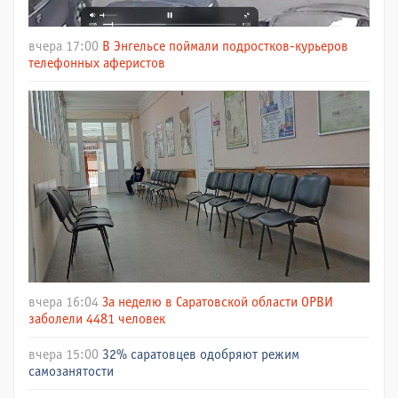
вчера 17:00
В Энгельсе поймали подростков-курьеров
телефонных аферистов
вчера 16:04
За неделю в Саратовской области ОРВИ
заболели 4481 человек
вчера 15:00
32% саратовцев одобряют режим
самозанятости