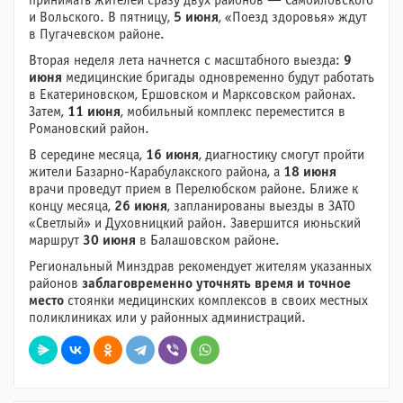
принимать жителей сразу двух районов — Самойловского
и Вольского. В пятницу,
5 июня
, «Поезд здоровья» ждут
в Пугачевском районе.
Вторая неделя лета начнется с масштабного выезда:
9
июня
медицинские бригады одновременно будут работать
в Екатериновском, Ершовском и Марксовском районах.
Затем,
11 июня
, мобильный комплекс переместится в
Романовский район.
В середине месяца,
16 июня
, диагностику смогут пройти
жители Базарно-Карабулакского района, а
18 июня
врачи проведут прием в Перелюбском районе. Ближе к
концу месяца,
26 июня
, запланированы выезды в ЗАТО
«Светлый» и Духовницкий район. Завершится июньский
маршрут
30 июня
в Балашовском районе.
Региональный Минздрав рекомендует жителям указанных
районов
заблаговременно уточнять время и точное
место
стоянки медицинских комплексов в своих местных
поликлиниках или у районных администраций.