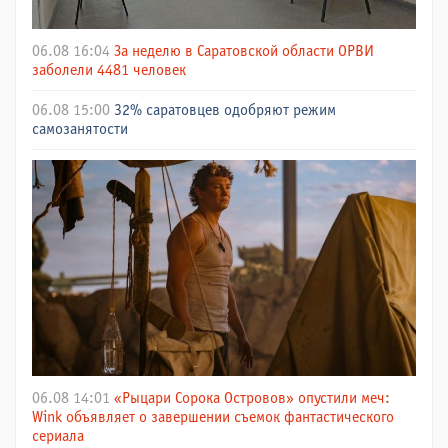
06.08 16:04
За неделю в Саратовской области ОРВИ
заболели 4481 человек
06.08 15:00
32% саратовцев одобряют режим
самозанятости
06.08 14:01
«Рыцари Сорока Островов» опустили меч:
Wink объявляет о завершении съемок фантастического
сериала