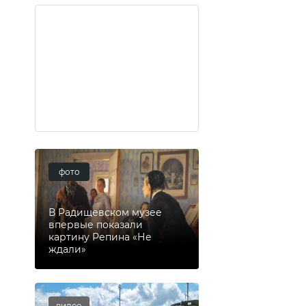
фото
В Радищевском музее
впервые показали
картину Репина «Не
ждали»
видео