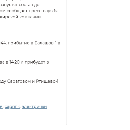
апустят состав до
том сообщает пресс-служба
жирской компании.
:44, прибытие в Балашов-1 в
а в 14:20 и прибудет в
ду Саратовом и Ртищево-1
.
ов
,
сарппк
,
электрички