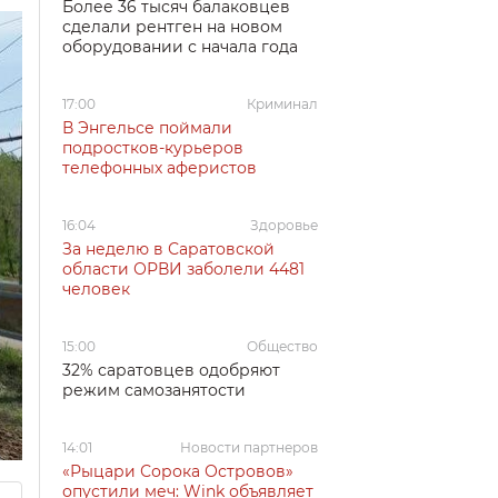
Более 36 тысяч балаковцев
сделали рентген на новом
оборудовании с начала года
17:00
Криминал
В Энгельсе поймали
подростков-курьеров
телефонных аферистов
16:04
Здоровье
За неделю в Саратовской
области ОРВИ заболели 4481
человек
15:00
Общество
32% саратовцев одобряют
режим самозанятости
14:01
Новости партнеров
«Рыцари Сорока Островов»
опустили меч: Wink объявляет