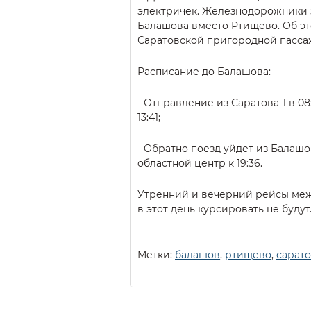
электричек. Железнодорожники з
Балашова вместо Ртищево. Об э
Саратовской пригородной пасса
Расписание до Балашова:
- Отправление из Саратова-1 в 08
13:41;
- Обратно поезд уйдет из Балашов
областной центр к 19:36.
Утренний и вечерний рейсы меж
в этот день курсировать не будут
Метки:
балашов
,
ртищево
,
сарат