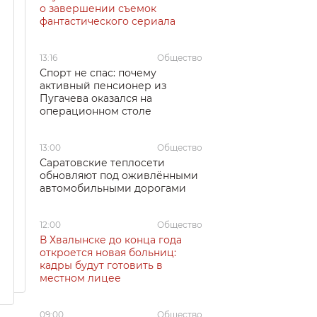
о завершении съемок
фантастического сериала
13:16
Общество
Спорт не спас: почему
активный пенсионер из
Пугачева оказался на
операционном столе
13:00
Общество
Саратовские теплосети
обновляют под оживлёнными
автомобильными дорогами
12:00
Общество
В Хвалынске до конца года
откроется новая больниц:
кадры будут готовить в
местном лицее
09:00
Общество