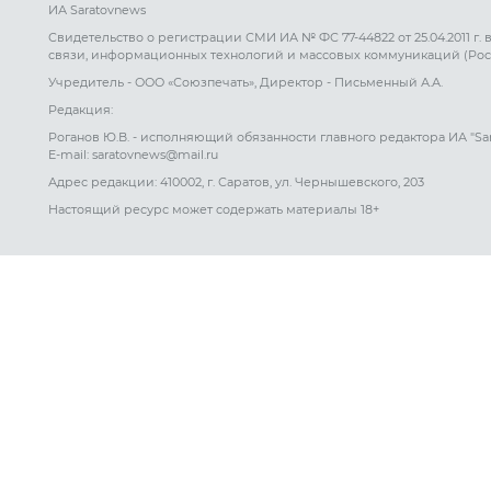
ИА Saratovnews
Свидетельство о регистрации СМИ ИА № ФС 77-44822 от 25.04.2011 г.
связи, информационных технологий и массовых коммуникаций (Рос
Учредитель - ООО «Союзпечать», Директор - Письменный А.А.
Редакция:
Роганов Ю.В. - исполняющий обязанности главного редактора ИА "Sa
E-mail: saratovnews@mail.ru
Адрес редакции: 410002, г. Саратов, ул. Чернышевского, 203
Настоящий ресурс может содержать материалы 18+