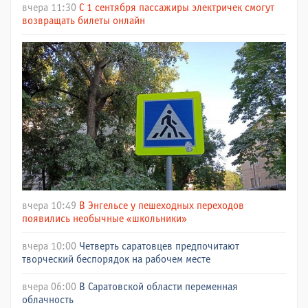
вчера 11:30
С 1 сентября пассажиры электричек смогут
возвращать билеты онлайн
вчера 10:49
В Энгельсе у пешеходных переходов
появились необычные «школьники»
вчера 10:00
Четверть саратовцев предпочитают
творческий беспорядок на рабочем месте
вчера 06:00
В Саратовской области переменная
облачность