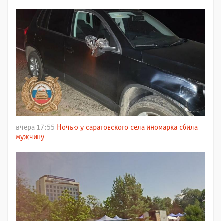
вчера 17:55
Ночью у саратовского села иномарка сбила
мужчину