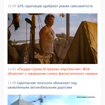
15:00
32% саратовцев одобряют режим самозанятости
14:01
«Рыцари Сорока Островов» опустили меч: Wink
объявляет о завершении съемок фантастического сериала
13:00
Саратовские теплосети обновляют под
оживлёнными автомобильными дорогами