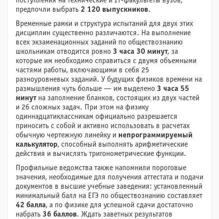
поступления на технические и IT-факультеты вузов,
предпочли выбрать
2 120 выпускников
.
Временные рамки и структура испытаний для двух этих
дисциплин существенно различаются. На выполнение
всех экзаменационных заданий по обществознанию
школьникам отводится ровно
3 часа 30 минут
, за
которые им необходимо справиться с двумя объемными
частями работы, включающими в себя 25
разноуровневых заданий. У будущих физиков времени на
размышления чуть больше — им выделено
3 часа 55
минут
на заполнение бланков, состоящих из двух частей
и 26 сложных задач. При этом на физику
одиннадцатиклассникам официально разрешается
приносить с собой и активно использовать в расчетах
обычную чертежную линейку и
непрограммируемый
калькулятор
, способный выполнять арифметические
действия и вычислять тригонометрические функции.
Профильные ведомства также напомнили пороговые
значения, необходимые для получения аттестата и подачи
документов в высшие учебные заведения: установленный
минимальный балл на ЕГЭ по обществознанию составляет
42 балла
, а по физике для успешной сдачи достаточно
набрать
36 баллов
. Ждать заветных результатов