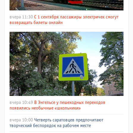
вчера 11:30
С 1 сентября пассажиры электричек смогут
возвращать билеты онлайн
вчера 10:49
В Энгельсе у пешеходных переходов
появились необычные «школьники»
вчера 10:00
Четверть саратовцев предпочитают
творческий беспорядок на рабочем месте