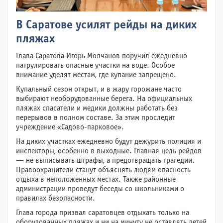
В Саратове усилят рейды на диких
пляжах
Глава Саратова Игорь Молчанов поручил ежедневно
патрулировать опасные участки на воде. Особое
внимание уделят местам, где купание запрещено.
Купальный сезон открыт, и в жару горожане часто
выбирают необорудованные берега. На официальных
пляжах спасатели и медики должны работать без
перерывов в полном составе. За этим проследит
учреждение «Садово-парковое».
На диких участках ежедневно будут дежурить полиция и
инспекторы, особенно в выходные. Главная цель рейдов
— не выписывать штрафы, а предотвращать трагедии.
Правоохранители станут объяснять людям опасность
отдыха в неположенных местах. Также районные
администрации проведут беседы со школьниками о
правилах безопасности.
Глава города призвал саратовцев отдыхать только на
оборудованных пляжах и ни на минуту не оставлять детей