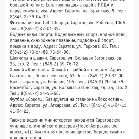
большой теннис. Есть группы для людей с ПОДА и
нарушением слуха. Адрес: Саратов, ул. Брянская, 5. Тел.:
8(845-2) 39-04-39.
Фехтование им. Г.И. Шварца. Саратов, ул. Рабочая, 106А.
Тел.: 8(845-2) 47-01-39.
Водные виды спорта. Воднолыжный спорт, водное поло,
плавание, синхронное плавание, подводный спорт,
прыжки в воду. Адрес: Саратов, ул. Тархова, 66. Тел.:
8(845-2) 73-54-88, 73-54-90.
Шахматы и шашки. Саратов, ул. Большая Затонская, зд.
3Б, стр. 2. Тел.: (845-2) 39-76-72.
Хоккей «Кристалл». Хоккей с шайбой и с мячом. Адрес:
Саратов, ул. Чернышевского, 63. Тел.: (845-2) 20-32-00.
Бокс. Саратов, ул. Рабочая, 105. Тел.: (845-2) 20-64-39.
Баскетбол. Саратов, ул. Большая Затонская, зд. 3Б, стр. 2.
Тел.: 8(845-2) 24-56-66.
Футбол «Сокол». Базируется на стадионе «Локомотив».
Адрес: Саратов, ул. Аткарская, 29. Тел.: (845-2) 41-04-15,
41-04-22.
Также в ведении министерства находится Саратовское
училище олимпийского резерва (Ново-Астраханское
шоссе, 41). Там готовят велосипедистов, борцов самбо и
вольного стиля.