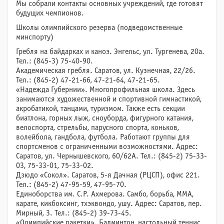
Мы собрали контакты основных учреждений, где готовят
будущих чемпионов.
Школы олимпийского резерва (подведомственные
минспорту)
Гребля на байдарках и каноэ. Энгельс, ул. Тургенева, 20а.
Тел.: (845-3) 75-40-90.
Академическая гребля. Саратов, ул. Кузнечная, 22/26.
Тел.: (845-2) 47-21-66, 47-21-64, 47-21-65.
«Надежда Губернии». Многопрофильная школа. Здесь
занимаются художественной и спортивной гимнастикой,
акробатикой, танцами, туризмом. Также есть секции
биатлона, горных лыж, сноуборда, фигурного катания,
велоспорта, стрельбы, парусного спорта, коньков,
волейбола, гандбола, футбола. Работают группы для
спортсменов с ограниченными возможностями. Адрес:
Саратов, ул. Чернышевского, 60/62А. Тел.: (845-2) 75-33-
03, 75-33-01, 75-33-02.
Дзюдо «Сокол». Саратов, 5-я Дачная (РЦСП), офис 221.
Тел.: (845-2) 47-95-59, 47-95-70.
Единоборства им. С.Р. Ахмерова. Самбо, борьба, ММА,
карате, кикбоксинг, тхэквондо, ушу. Адрес: Саратов, пер.
Мирный, 3. Тел.: (845-2) 39-73-45.
«Олимпийские ракетки». Бадминтон, настольный теннис,