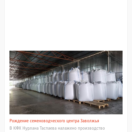
Рождение семеноводческого центра Заволжья
В КФХ Нурлана Таспаева налажено производство