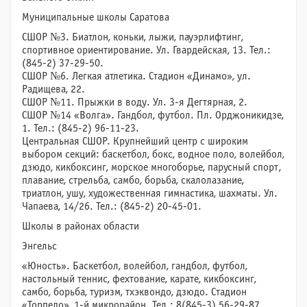
Муниципальные школы Саратова
СШОР №3. Биатлон, коньки, лыжи, пауэрлифтинг,
спортивное ориентирование. Ул. Гвардейская, 13. Тел.:
(845-2) 37-29-50.
СШОР №6. Легкая атлетика. Стадион «Динамо», ул.
Радищева, 22.
СШОР №11. Прыжки в воду. Ул. 3-я Дегтярная, 2.
СШОР №14 «Волга». Гандбол, футбол. Пл. Орджоникидзе,
1. Тел.: (845-2) 96-11-23.
Центральная СШОР. Крупнейший центр с широким
выбором секций: баскетбол, бокс, водное поло, волейбол,
дзюдо, кикбоксинг, морское многоборье, парусный спорт,
плавание, стрельба, самбо, борьба, скалолазание,
триатлон, ушу, художественная гимнастика, шахматы. Ул.
Чапаева, 14/26. Тел.: (845-2) 20-45-01.
Школы в районах области
Энгельс
«Юность». Баскетбол, волейбол, гандбол, футбол,
настольный теннис, фехтование, карате, кикбоксинг,
самбо, борьба, туризм, тхэквондо, дзюдо. Стадион
«Торпедо», 1-й микрорайон. Тел.: 8(845-3) 56-29-87.