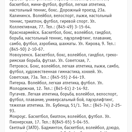
баскетбол, мини-футбол, футбол, легкая атлетика,
настольный теннис, бокс. Дорожный проезд, 23а.
Калининск. Волейбол, велоспорт, лыжи, настольный
теннис, триатлон, футбол, гиревой спорт. Ул.
Коллективная, 77. Тел.: (845-49) 3-15-64.
Красноармейск. Баскетбол, бокс, волейбол, гандбол,
борьба, настольный теннис, пауэрлифтинг, плавание,
самбо, футбол, аэробика, шахматы. Ул. Кирова, 9. Тел.:
(845-50) 2-10-67.
Новоузенск. Баскетбол, бокс, волейбол, гандбол, греко-
римская борьба, футзал. Ул. Советская, 7.
Петровск. Бокс, волейбол, легкая атлетика, лыжи, самбо,
футбол, художественная гимнастика, хоккей. Ул.
Советская, 73а. Тел.: (845-55) 2-64-19.
Питерка. Волейбол, легкая атлетика, футбол. Ул.
Молодежная, 12. Тел.: (845-61) 2-14-92.
Пугачев. Легкая атлетика, борьба, волейбол, велоспорт,
футбол, плавание, универсальный бой, пауэрлифтинг,
тяжелая атлетика. Ул. Бубенца, 51/1. Тел.: (845-74) 2-25-
93.
Мокроус. Баскетбол, биатлон, волейбол, футбол. Ул.
Пионерская, 17. Тел.: 8(845-65) 5-04-55.
Светлый (ЗАТО). Бадминтон, баскетбол, волейбол, дзюдо,