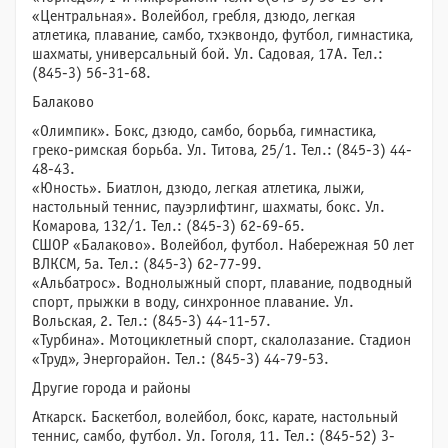
«Центральная». Волейбол, гребля, дзюдо, легкая
атлетика, плавание, самбо, тхэквондо, футбол, гимнастика,
шахматы, универсальный бой. Ул. Садовая, 17А. Тел.:
(845-3) 56-31-68.
Балаково
«Олимпик». Бокс, дзюдо, самбо, борьба, гимнастика,
греко-римская борьба. Ул. Титова, 25/1. Тел.: (845-3) 44-
48-43.
«Юность». Биатлон, дзюдо, легкая атлетика, лыжи,
настольный теннис, пауэрлифтинг, шахматы, бокс. Ул.
Комарова, 132/1. Тел.: (845-3) 62-69-65.
СШОР «Балаково». Волейбол, футбол. Набережная 50 лет
ВЛКСМ, 5а. Тел.: (845-3) 62-77-99.
«Альбатрос». Воднолыжный спорт, плавание, подводный
спорт, прыжки в воду, синхронное плавание. Ул.
Вольская, 2. Тел.: (845-3) 44-11-57.
«Турбина». Мотоциклетный спорт, скалолазание. Стадион
«Труд», Энергорайон. Тел.: (845-3) 44-79-53.
Другие города и районы
Аткарск. Баскетбол, волейбол, бокс, карате, настольный
теннис, самбо, футбол. Ул. Гоголя, 11. Тел.: (845-52) 3-