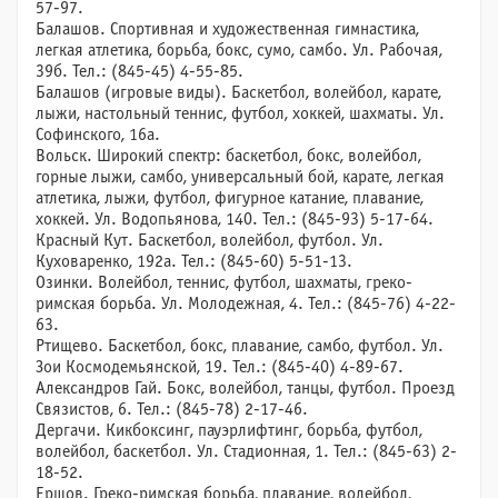
57-97.
Балашов. Спортивная и художественная гимнастика,
легкая атлетика, борьба, бокс, сумо, самбо. Ул. Рабочая,
39б. Тел.: (845-45) 4-55-85.
Балашов (игровые виды). Баскетбол, волейбол, карате,
лыжи, настольный теннис, футбол, хоккей, шахматы. Ул.
Софинского, 16а.
Вольск. Широкий спектр: баскетбол, бокс, волейбол,
горные лыжи, самбо, универсальный бой, карате, легкая
атлетика, лыжи, футбол, фигурное катание, плавание,
хоккей. Ул. Водопьянова, 140. Тел.: (845-93) 5-17-64.
Красный Кут. Баскетбол, волейбол, футбол. Ул.
Куховаренко, 192а. Тел.: (845-60) 5-51-13.
Озинки. Волейбол, теннис, футбол, шахматы, греко-
римская борьба. Ул. Молодежная, 4. Тел.: (845-76) 4-22-
63.
Ртищево. Баскетбол, бокс, плавание, самбо, футбол. Ул.
Зои Космодемьянской, 19. Тел.: (845-40) 4-89-67.
Александров Гай. Бокс, волейбол, танцы, футбол. Проезд
Связистов, 6. Тел.: (845-78) 2-17-46.
Дергачи. Кикбоксинг, пауэрлифтинг, борьба, футбол,
волейбол, баскетбол. Ул. Стадионная, 1. Тел.: (845-63) 2-
18-52.
Ершов. Греко-римская борьба, плавание, волейбол,