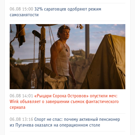
06.08 15:00
32% саратовцев одобряют режим
самозанятости
06.08 14:01
«Рыцари Сорока Островов» опустили меч:
Wink объявляет о завершении съемок фантастического
сериала
06.08 13:16
Спорт не спас: почему активный пенсионер
из Пугачева оказался на операционном столе