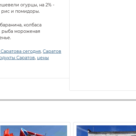
ешевели огурцы, на 2% -
е рис и помидоры.
баранина, колбаса
, рыба мороженая
енье.
 Саратова сегодня
,
Саратов
одукты Саратов
,
цены