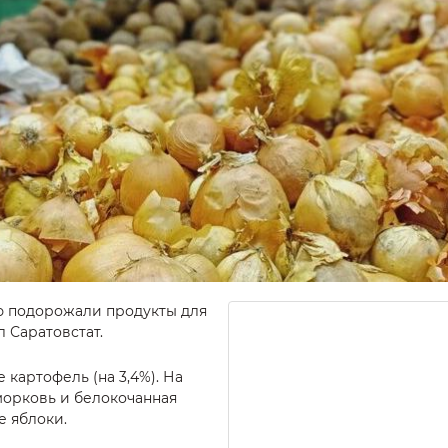
ю подорожали продукты для
 Саратовстат.
 картофель (на 3,4%). На
морковь и белокочанная
е яблоки.