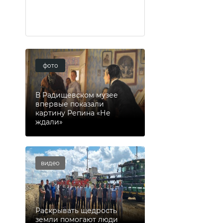
фото
В Радищевском музее
впервые показали
картину Репина «Не
ждали»
видео
Раскрывать щедрость
земли помогают люди