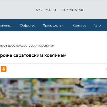
1 $ = 70.75 RUB
1 € = 78.55 RUB
риминал
Общество
Происшествия
Культура
Авто
перь дороже саратовским хозяйкам
ороже саратовским хозяйкам