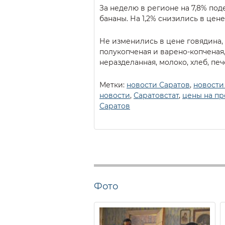
За неделю в регионе на 7,8% под
бананы. На 1,2% снизились в цен
Не изменились в цене говядина, 
полукопченая и варено-копченая
неразделанная, молоко, хлеб, печ
Метки:
новости Саратов
,
новости
новости
,
Саратовстат
,
цены на пр
Саратов
Фото