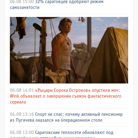
06.08 15:00
32% саратовцев одобряют режим
самозанятости
06.08 14:01
«Рыцари Сорока Островов» опустили меч:
Wink объявляет о завершении съемок фантастического
сериала
06.08 13:16
Спорт не спас: почему активный пенсионер
из Пугачева оказался на операционном столе
06.08 13:00
Саратовские теплосети обновляют под