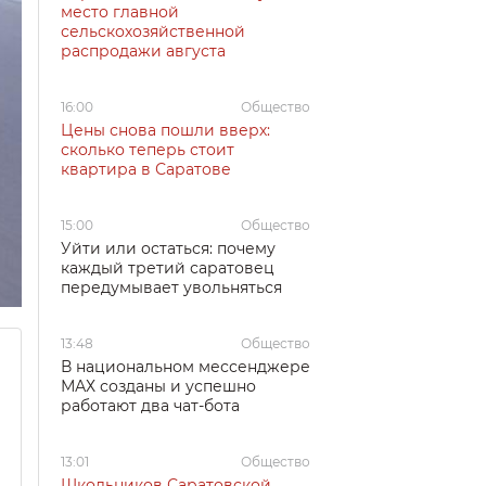
место главной
сельскохозяйственной
распродажи августа
16:00
Общество
Цены снова пошли вверх:
сколько теперь стоит
квартира в Саратове
15:00
Общество
Уйти или остаться: почему
каждый третий саратовец
передумывает увольняться
13:48
Общество
В национальном мессенджере
МАХ созданы и успешно
работают два чат-бота
13:01
Общество
Школьников Саратовской