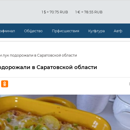
1 $ = 70.75 RUB
1 € = 78.55 RUB
риминал
Общество
Происшествия
Культура
Авто
 и лук подорожали в Саратовской области
подорожали в Саратовской области