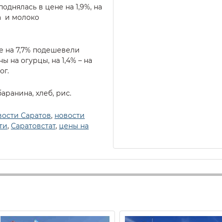
однялась в цене на 1,9%, на
а и молоко
е на 7,7% подешевели
 на огурцы, на 1,4% – на
ог.
аранина, хлеб, рис.
вости Саратов
,
новости
ти
,
Саратовстат
,
цены на