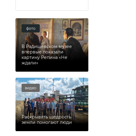
фото
В Радищевском музее
впервые показали
картину Репина «Не
ждали»
видео
Раскрывать щедрость
земли помогают люди