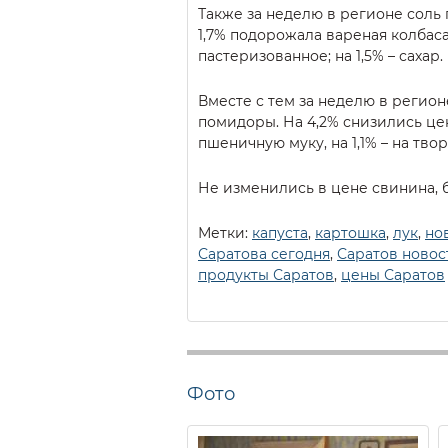
Также за неделю в регионе соль п
1,7% подорожала вареная колбас
пастеризованное; на 1,5% – сахар.
Вместе с тем за неделю в регион
помидоры. На 4,2% снизились цены
пшеничную муку, на 1,1% – на твор
Не изменились в цене свинина, б
Метки:
капуста
,
картошка
,
лук
,
но
Саратова сегодня
,
Саратов новос
продукты Саратов
,
цены Саратов
Фото