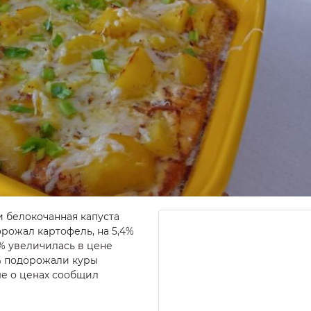
и белокочанная капуста
орожал картофель, на 5,4%
5% увеличилась в цене
,4% подорожали куры
е о ценах сообщил