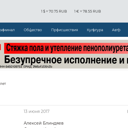
1 $ = 70.75 RUB
1 € = 78.55 RUB
риминал
Общество
Происшествия
Культура
Авто
 лет
13 июня 2017
Алексей Блиндяев