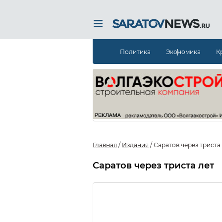
Политика
Экономика
К
Главная
/
Издания
/
Саратов через триста
Саратов через триста лет