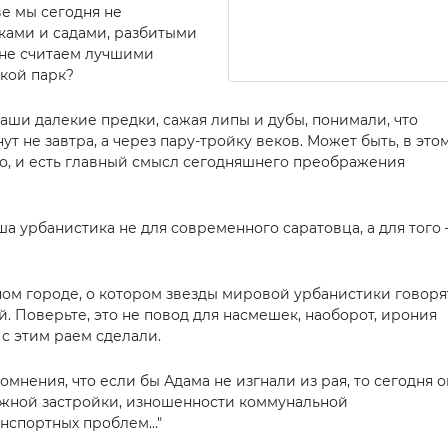
е мы сегодня не
ками и садами, разбитыми
е не считаем лучшими
ской парк?
наши далекие предки, сажая липы и дубы, понимали, что
т не завтра, а через пару-тройку веков. Может быть, в этом
о, и есть главный смысл сегодняшнего преображения
аша урбанистика не для современного саратовца, а для того 
ом городе, о котором звезды мировой урбанистики говорят
й. Поверьте, это не повод для насмешек, наоборот, ирония
 с этим раем сделали.
сомнения, что если бы Адама не изгнали из рая, то сегодня о
ажной застройки, изношенности коммунальной
анспортных проблем…"