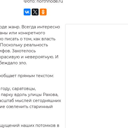
Фото: northnode.ru
оде жанр. Всегда интересно
аны или конкретного
 писать о том, как власть
 Поскольку реальность
ифов. Захотелось
 красивую и невероятную. И
беждало зло.
сообщает прямым текстом:
 году, саратовцы,
парку вдоль улицы Рахова,
масштаб мыслей сегодняшних
ие озеленить старинный
 ощущений наших потомков в