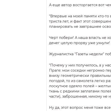
А еще автор восторгается вот че
"Впервые на моей памяти кто-то 
триста лет, и факт этот соверше
планировать не завтрашнее осво
Черт побери! А наша власть не х
денег целую прорву уже ухнули!
Журналистка "Газеты недели" поб
"Почему у них получилось, а у на
Праге: мои соседки негромко п
внизу геометрически правильные
погодой, то из самолета легко р
лоскутное одеяло полей – желтых
ткань с редкими заплатами полей
части), заброшенная, никому не 
Ну да, этот вопрос меня тоже вс