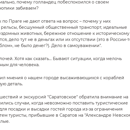
рмально, почему голландец побеспокоился о своем
чопики забиваем?
по Праге не дают ответа на вопрос – почему у них
 рельсы, бесшумный общественный транспорт, идеальные
бездомных животных, бережное отношение к историческому
тся, дело тут не в деньгах или их отсутствии (это в России-т
лом», не было денег?). Дело в самоуважении".
очей. Хотя как сказать… Бывают ситуации, когда мелочь
ным для человека.
зучил мнения о нашем городе высаживающихся с кораблей
ую деталь.
шествий и экскурсий "Саратовское" обратила внимание на
тились случаи, когда невозможно поставить туристические
для посадки и высадки гостей города из-за ограничения
тем туристы, прибывшие в Саратов на "Александре Невском
лые.