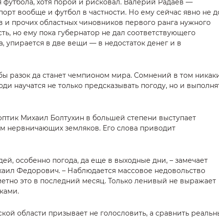
ля футбола, хотя порой и рисковал. Валерий Радаев —
орт вообще и футбол в частности. Но ему сейчас явно не д
ов и прочих областных чиновников первого ранга нужного
есть, но ему пока губернатор не дал соответствующего
да, упирается в две вещи — в недостаток денег и в
 бы разок да станет чемпионом мира. Сомнений в том никаки
люди научатся не только предсказывать погоду, но и выполня
оптик Михаил Болтухин в большей степени выступает
м нервничающих земляков. Его слова приводит
дей, особенно погода, да еще в выходные дни, – замечает
аил Федорович. – Наблюдается массовое недовольство
етно это в последний месяц. Только ленивый не выражает
ками.
кой области призывает не голословить, а сравнить реальн