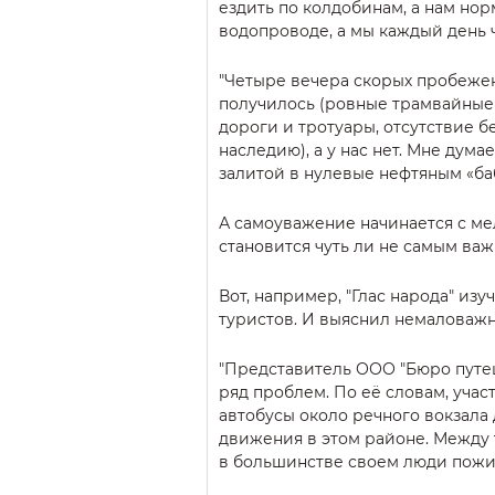
ездить по колдобинам, а нам но
водопроводе, а мы каждый день 
"Четыре вечера скорых пробежек 
получилось (ровные трамвайные
дороги и тротуары, отсутствие 
наследию), а у нас нет. Мне думае
залитой в нулевые нефтяным «баб
А самоуважение начинается с мел
становится чуть ли не самым важ
Вот, например, "Глас народа" и
туристов. И выяснил немаловажн
"Представитель ООО "Бюро путе
ряд проблем. По её словам, учас
автобусы около речного вокзала 
движения в этом районе. Между 
в большинстве своем люди пожи