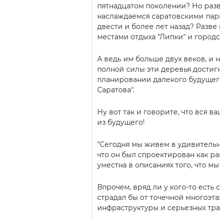
пятнадцатом поколении? Но разв
наслаждаемся саратовскими пар
двести и более лет назад? Разв
местами отдыха "Липки" и город
А ведь им больше двух веков, и 
полной силы эти деревья достигну
планировании далекого будущег
Саратова".
Ну вот так и говорите, что вся в
из будущего!
"Сегодня мы живем в удивительн
что он был спроектирован как ра
уместна в описаниях того, что мы
Впрочем, вряд ли у кого-то есть 
страдал бы от точечной многоэт
инфраструктуры и серьезных тр