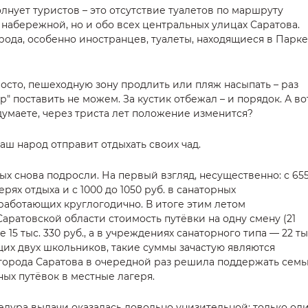
лнует туристов – это отсутствие туалетов по маршруту
о набережной, но и обо всех центральных улицах Саратова.
рода, особенно иностранцев, туалеты, находящиеся в Парке
осто, пешеходную зону продлить или пляж насыпать – раз
р" поставить не можем. За кустик отбежал – и порядок. А во
к думаете, через триста лет положение изменится?
наш народ отправит отдыхать своих чад.
дых снова подросли. На первый взгляд, несущественно: с 65
ерях отдыха и с 1000 до 1050 руб. в санаторных
работающих круглогодично. В итоге этим летом
аратовской области стоимость путёвки на одну смену (21
 15 тыс. 330 руб., а в учреждениях санаторного типа — 22 ты
щих двух школьников, такие суммы зачастую являются
орода Саратова в очередной раз решила поддержать семь
ных путёвок в местные лагеря.
едура выдачи оказалась довольно унизительной: только од