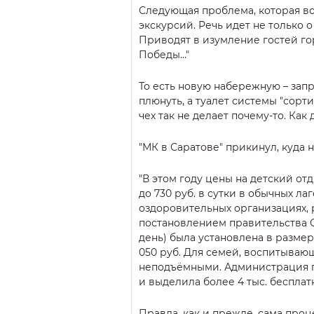
Следующая проблема, которая во
экскурсий. Речь идет не только 
Приводят в изумление гостей го
Победы…"
То есть новую набережную – запр
плюнуть, а туалет системы "сорти
чех так не делает почему-то. Ка
"МК в Саратове" прикинул, куда 
"В этом году цены на детский от
до 730 руб. в сутки в обычных лаг
оздоровительных организациях, 
постановлением правительства С
день) была установлена в размере
050 руб. Для семей, воспитываю
неподъёмными. Администрация г
и выделила более 4 тыс. бесплат
Правда, как и прежде, сама проц