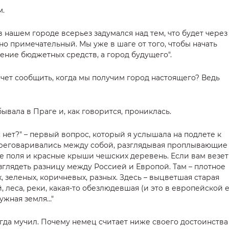
м.
в нашем городе всерьез задумался над тем, что будет через
нно примечательный. Мы уже в шаге от того, чтобы начать
ение бюджетных средств, а город будущего".
очет сообщить, когда мы получим город настоящего? Ведь
ывала в Праге и, как говорится, прониклась.
с нет?" – первый вопрос, который я услышала на подлете к
ереговаривались между собой, разглядывая проплывающие
 поля и красные крыши чешских деревень. Если вам везет
азглядеть разницу между Россией и Европой. Там – плотное
, зеленых, коричневых, разных. Здесь – выцветшая старая
, леса, реки, какая-то обезлюдевшая (и это в европейской 
нужная земля…"
егда мучил. Почему немец считает ниже своего достоинства