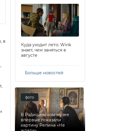
, в
Куда уходит лето: Wink
знает, чем заняться в
августе
–
Больше новостей
,
фото
н
В Радищевском музее
впервые показали
картину Репина «Не
ждали»