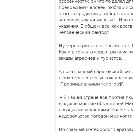
особенностях, он что-то делал д
прекрасный человек, любящий сп
этого, а среди вице-губернатор
человека, как ни жаль, нет. Или 
указания. В общем, все, как всег
человеческий фактор".
Ну через триста лет Россия хотя
Как и в том, что через три века 
заказы аграриев и туристов.
А пока главный саратовский син
психотерапевтом, успокаивающи
"Провинциальный телеграф".
"– В нашей стране все против лю
людское мнение обывателей Мих
погодными условиями. Более зам
недовольства погодой и синопти
Но главный метеоролог Саратовс