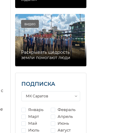
видео
Раскрывать щедрость
земли помогают люди
ПОДПИСКА
 с
ее
Январь
Февраль
Март
Апрель
Май
Июнь
Июль
Август