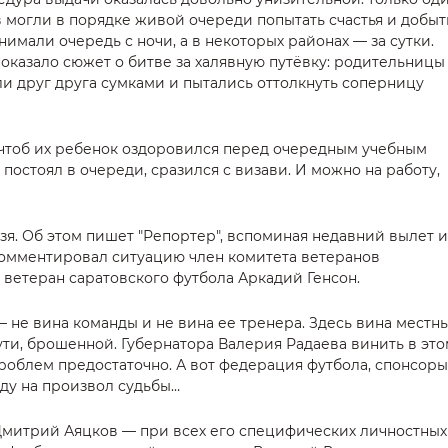
в могли в порядке живой очереди попытать счастья и добыт
имали очередь с ночи, а в некоторых районах — за сутки.
казало сюжет о битве за халявную путёвку: родительницы
ли друг друга сумками и пытались оттолкнуть соперницу
, чтоб их ребенок оздоровился перед очередным учебным
 постоял в очереди, сразился с визави. И можно на работу,
зя. Об этом пишет "Репортер", вспоминая недавний вылет и
комментировал ситуацию член комитета ветеранов
 ветеран саратовского футбола Аркадий Генсон.
— не вина команды и не вина ее тренера. Здесь вина местн
сути, брошенной. Губернатора Валерия Радаева винить в эт
проблем предостаточно. А вот федерация футбола, спонсор
нду на произвол судьбы…
Дмитрий Аяцков — при всех его специфических личностных