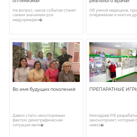
оптимизма»
реального врача»
На вопрос, какое событие станет
Об умной медицине, про
самым значимым для
опережение и многих др
медучрежден�
Во имя будущих поколений
ПРЕПАРАТНЫЕ ИГР
Давно стало неоспоримым
Минздрав РФ разрабаты
фактом: демографическая
законопроект, который 
ситуация явля�
невоз�